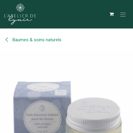
Se rendre au contenu
Baumes & soins naturels