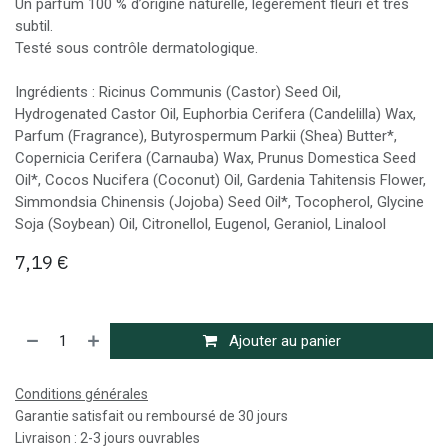
Un parfum 100 % d’origine naturelle, légèrement fleuri et très
subtil.
Testé sous contrôle dermatologique.
Ingrédients : Ricinus Communis (Castor) Seed Oil,
Hydrogenated Castor Oil, Euphorbia Cerifera (Candelilla) Wax,
Parfum (Fragrance), Butyrospermum Parkii (Shea) Butter*,
Copernicia Cerifera (Carnauba) Wax, Prunus Domestica Seed
Oil*, Cocos Nucifera (Coconut) Oil, Gardenia Tahitensis Flower,
Simmondsia Chinensis (Jojoba) Seed Oil*, Tocopherol, Glycine
Soja (Soybean) Oil, Citronellol, Eugenol, Geraniol, Linalool
7,19
€
Ajouter au panier
Conditions générales
Garantie satisfait ou remboursé de 30 jours
Livraison : 2-3 jours ouvrables