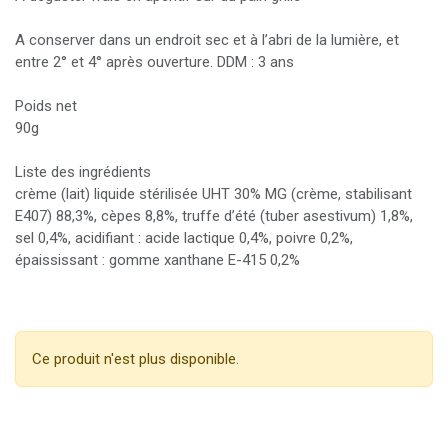
A conserver dans un endroit sec et à l’abri de la lumière, et
entre 2° et 4° après ouverture. DDM : 3 ans
Poids net
90g
Liste des ingrédients
crème (lait) liquide stérilisée UHT 30% MG (crème, stabilisant
E407) 88,3%, cèpes 8,8%, truffe d’été (tuber asestivum) 1,8%,
sel 0,4%, acidifiant : acide lactique 0,4%, poivre 0,2%,
épaississant : gomme xanthane E-415 0,2%
Ce produit n'est plus disponible.