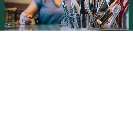
Conditions générales de vente -
Politique vie privée
Copyright © L'atelier de Lynie
Généré par
- Le #1
Open Source eCommerce