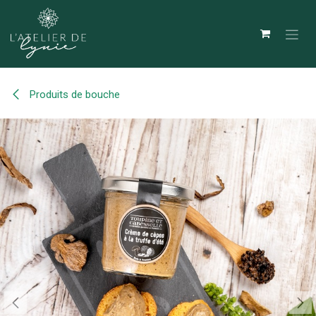
Se rendre au contenu
Produits de bouche