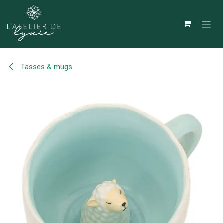
Se rendre au contenu
Tasses & mugs