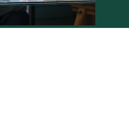
Conditions générales de vente -
Politique vie privée