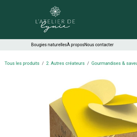
Se rendre au contenu
Créations
Bougies naturelles
À propos
Nous contacter
Tous les produits
2. Autres créateurs
Gourmandises & save