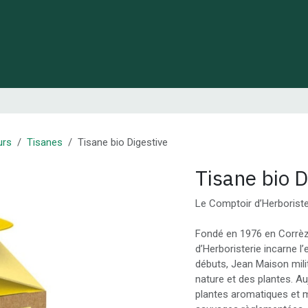
 de Lynie
Créations de créateurs locaux
Idées cadeaux
urs
Tisanes
Tisane bio Digestive
Tisane bio D
Le Comptoir d’Herboriste
Fondé en 1976 en Corrèz
d’Herboristerie incarne l
débuts, Jean Maison mili
nature et des plantes. A
plantes aromatiques et mé