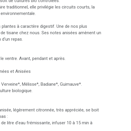
oit de cultures bio contrôlées.
 traditionnel, elle privilégie les circuits courts, la
e environnementale.
 plantes à caractère digestif. Une de nos plus
de tisane chez nous. Ses notes anisées amènent un
n d'un repas.
 le ventre. Avant, pendant et après.
nnées et Anisées
, Verveine*, Mélisse*, Badiane*, Guimauve*.
ulture biologique.
anisée, légèrement citronnée, très appréciée, se boit
pas :
4 de litre d’eau frémissante, infuser 10 à 15 min à