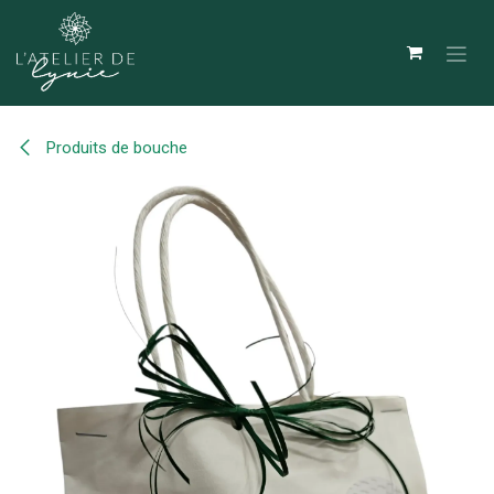
Se rendre au contenu
Produits de bouche