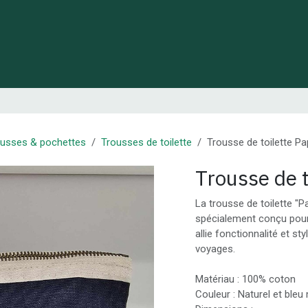
 de Lynie
Créations de créateurs locaux
Idées cadeaux
ousses & pochettes
Trousses de toilette
Trousse de toilette P
Trousse de 
La trousse de toilette "P
spécialement conçu pour 
allie fonctionnalité et st
voyages.
Matériau : 100% coton
Couleur : Naturel et bleu