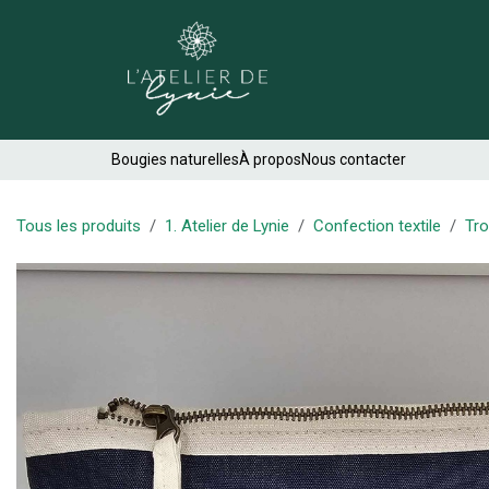
Se rendre au contenu
Créations
Bougies naturelles
À propos
Nous contacter
Tous les produits
1. Atelier de Lynie
Confection textile
Tr