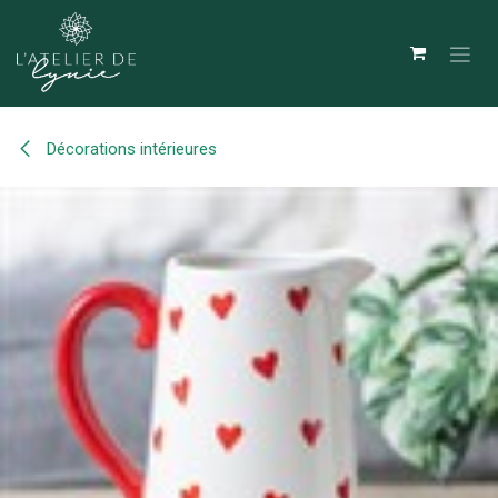
Se rendre au contenu
Décorations intérieures