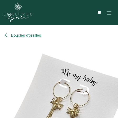
Se rendre au contenu
Boucles d’oreilles