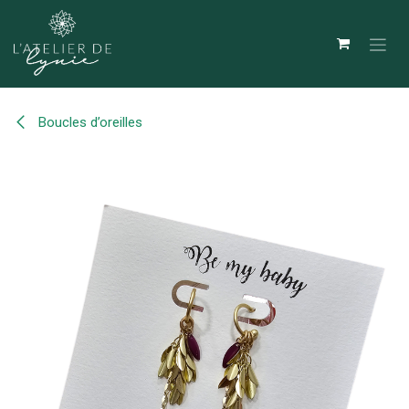
Se rendre au contenu
Boucles d’oreilles