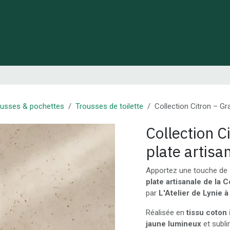
 de Lynie
Créations de créateurs locaux
Idées cadeaux
ousses & pochettes
Trousses de toilette
Collection Citron – Gr
Collection C
plate artisa
Apportez une touche de s
plate artisanale de la C
par
L'Atelier de Lynie 
Réalisée en
tissu coton 
jaune lumineux
et subli