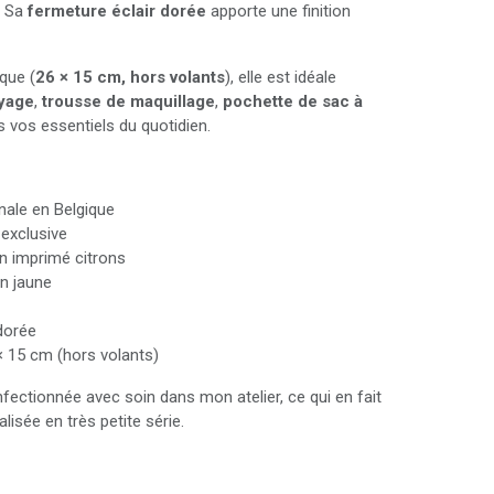
l. Sa
fermeture éclair dorée
apporte une finition
que (
26 × 15 cm, hors volants
), elle est idéale
yage
,
trousse de maquillage
,
pochette de sac à
 vos essentiels du quotidien.
nale en Belgique
 exclusive
on imprimé citrons
n jaune
dorée
× 15 cm (hors volants)
ectionnée avec soin dans mon atelier, ce qui en fait
lisée en très petite série.