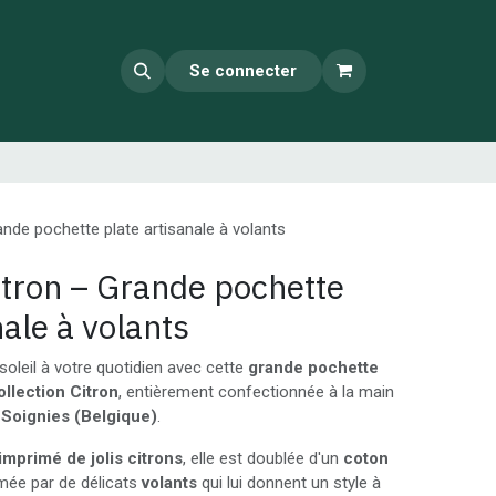
Se connecter
ande pochette plate artisanale à volants
itron – Grande pochette
nale à volants
oleil à votre quotidien avec cette
grande pochette
ollection Citron
, entièrement confectionnée à la main
à Soignies (Belgique)
.
imprimé de jolis citrons
, elle est doublée d'un
coton
mée par de délicats
volants
qui lui donnent un style à