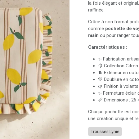
la fois élégant et origina
raffinée.
Grâce à son format prati
comme
pochette de vo
main
ou pour ranger tous
Caractéristiques :
✨ Fabrication artisa
🍋 Collection Citron
🧵 Extérieur en cot
💛 Doublure en coto
🌿 Finition à volants
✨ Fermeture éclair 
📏 Dimensions : 26 
Chaque pochette est conf
une création unique et réa
Trousses Lynie