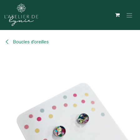
Se rendre au contenu
Boucles d’oreilles