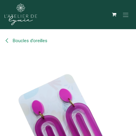
Se rendre au contenu
Boucles d’oreilles