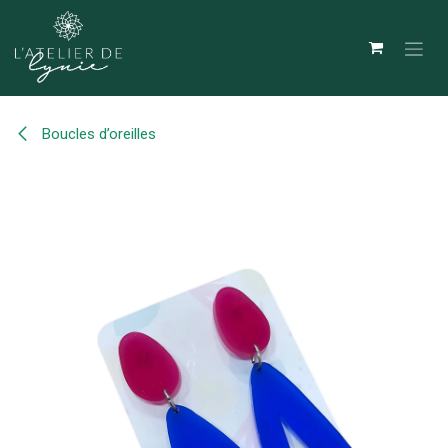
Se rendre au contenu
Boucles d’oreilles