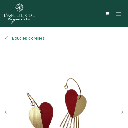
Se rendre au contenu
Boucles d’oreilles