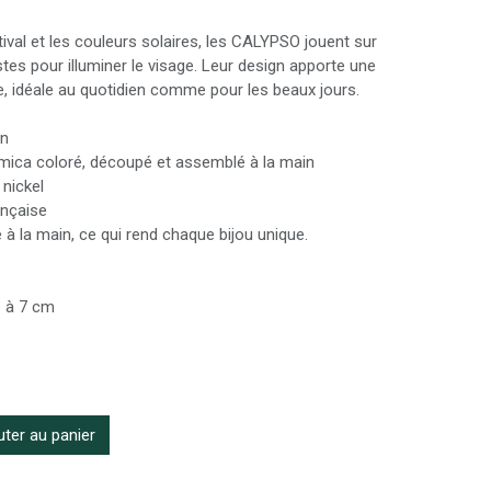
stival et les couleurs solaires, les CALYPSO jouent sur
tes pour illuminer le visage. Leur design apporte une
e, idéale au quotidien comme pour les beaux jours.
on
mica coloré, découpé et assemblé à la main
 nickel
ançaise
 à la main, ce qui rend chaque bijou unique.
6 à 7 cm
ter au panier