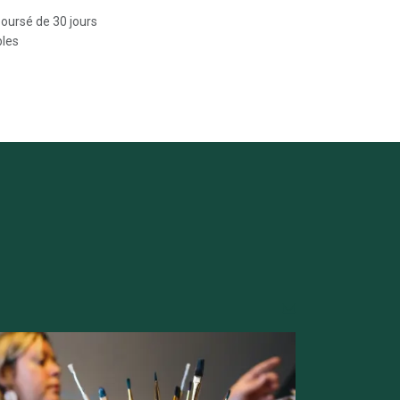
boursé de 30 jours
bles