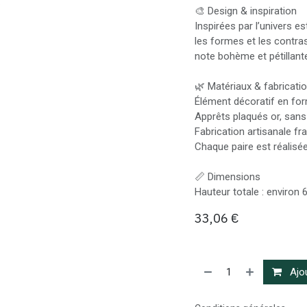
🎨 Design & inspiration
Inspirées par l’univers e
les formes et les contras
note bohème et pétillant
🌿 Matériaux & fabricati
Élément décoratif en for
Apprêts plaqués or, sans
Fabrication artisanale fr
Chaque paire est réalisée
📏 Dimensions
Hauteur totale : environ 
33,06
€
Ajou