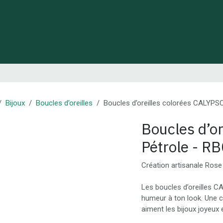
 de Lynie
Créations de créateurs locaux
Idées cadeaux
Bijoux
Boucles d’oreilles
Boucles d’oreilles colorées CALYPSO
Boucles d’o
Pétrole - R
Création artisanale Ros
Les boucles d’oreilles C
humeur à ton look. Une c
aiment les bijoux joyeux e