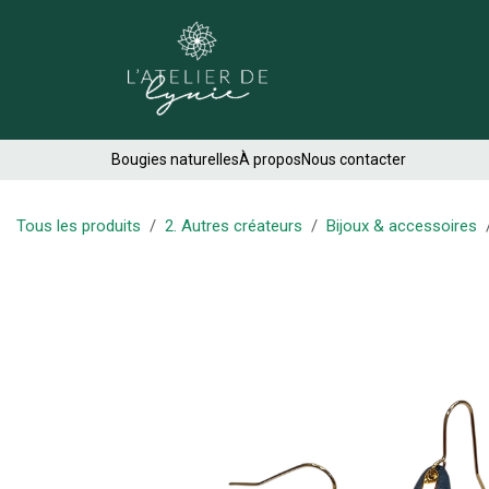
Se rendre au contenu
Créations
Bougies naturelles
À propos
Nous contacter
Tous les produits
2. Autres créateurs
Bijoux & accessoires