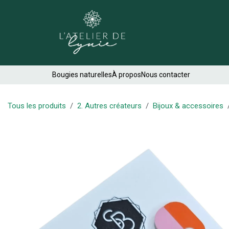
Se rendre au contenu
Créations
Bougies naturelles
À propos
Nous contacter
Tous les produits
2. Autres créateurs
Bijoux & accessoires