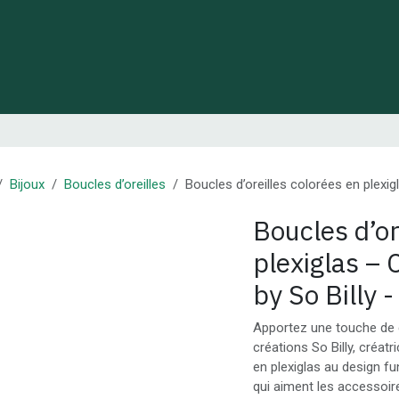
 de Lynie
Créations de créateurs locaux
Idées cadeaux
Bijoux
Boucles d’oreilles
Boucles d’oreilles colorées en plexig
Boucles d’or
plexiglas – 
by So Billy 
Apportez une touche de 
créations So Billy, créat
en plexiglas au design f
qui aiment les accessoire