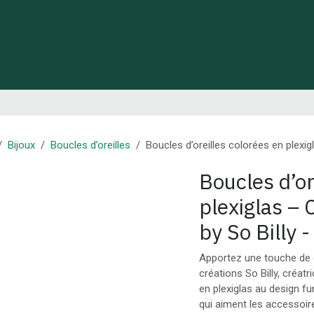
 de Lynie
Créations de créateurs locaux
Idées cadeaux
Bijoux
Boucles d’oreilles
Boucles d’oreilles colorées en plexig
Boucles d’or
plexiglas – 
by So Billy -
Apportez une touche de 
créations So Billy, créat
en plexiglas au design f
qui aiment les accessoire