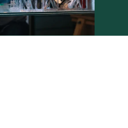
Conditions générales de vente -
Politique vie privée