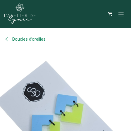
Se rendre au contenu
Boucles d’oreilles