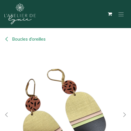
Se rendre au contenu
Boucles d’oreilles