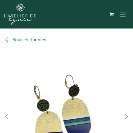
Se rendre au contenu
Boucles d’oreilles