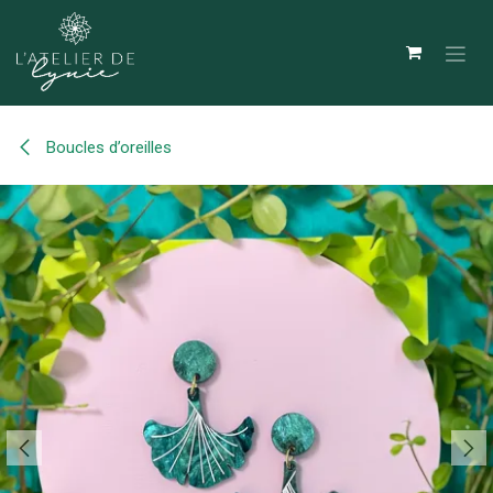
Se rendre au contenu
Boucles d’oreilles