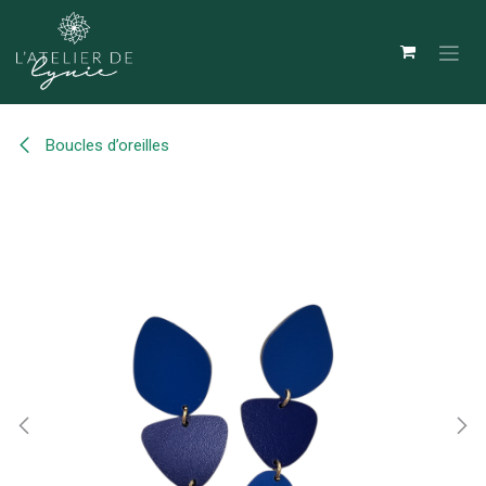
Se rendre au contenu
Boucles d’oreilles