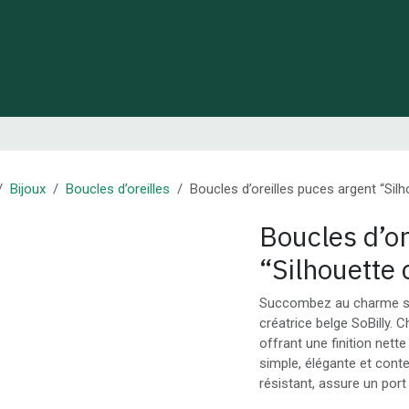
 de Lynie
Créations de créateurs locaux
Idées cadeaux
Bijoux
Boucles d’oreilles
Boucles d’oreilles puces argent “Silh
Boucles d’or
“Silhouette 
Succombez au charme subt
créatrice belge SoBilly. 
offrant une finition nette
simple, élégante et conte
résistant, assure un port