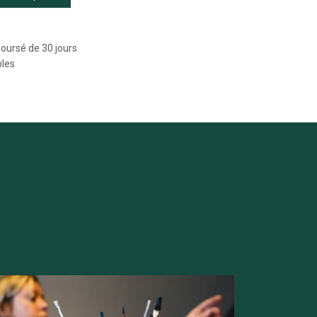
boursé de 30 jours
bles