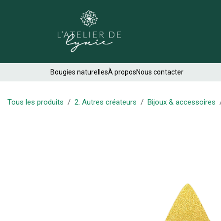
Se rendre au contenu
Créations
Bougies naturelles
À propos
Nous contacter
Tous les produits
2. Autres créateurs
Bijoux & accessoires