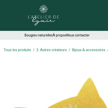
Se rendre au contenu
Créations
Bougies naturelles
À propos
Nous contacter
Tous les produits
2. Autres créateurs
Bijoux & accessoires