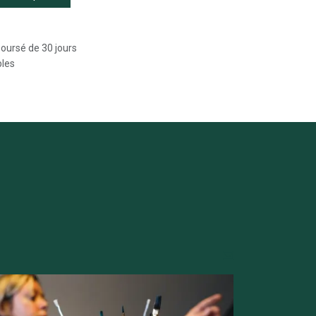
boursé de 30 jours
bles