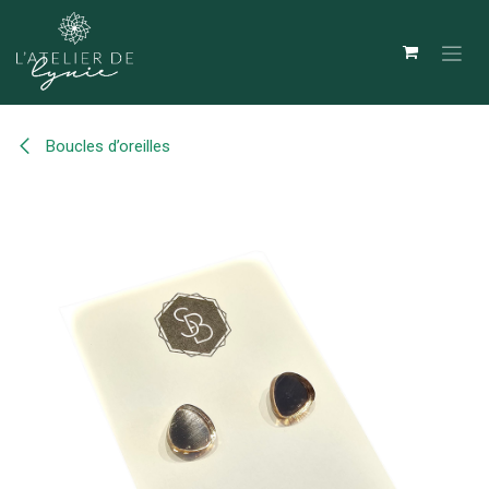
Se rendre au contenu
Boucles d’oreilles