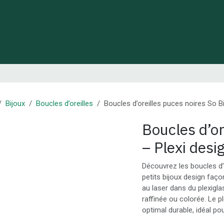
 de Lynie
Créations de créateurs locaux
Idées cadeaux
Bijoux
Boucles d’oreilles
Boucles d’oreilles puces noires So Bi
Boucles d’or
– Plexi des
Découvrez les boucles d’o
petits bijoux design faç
au laser dans du plexiglas
raffinée ou colorée. Le p
optimal durable, idéal pou