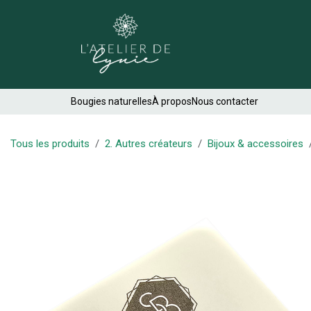
Se rendre au contenu
Créations
Bougies naturelles
À propos
Nous contacter
Tous les produits
2. Autres créateurs
Bijoux & accessoires